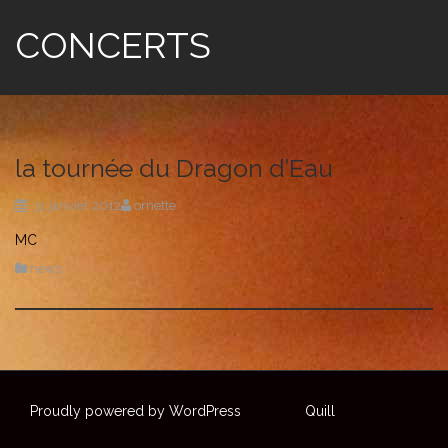
CONCERTS
la tournée du Dragon d’Eau
31 janvier 2012
ornette
MC
news
Proudly powered by WordPress
|
Theme:
Quill
by aThemes