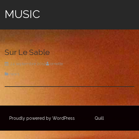
MUSIC
Sur Le Sable
24 septembre 2012
ornette
news
Proudly powered by WordPress
|
Theme:
Quill
by aThemes