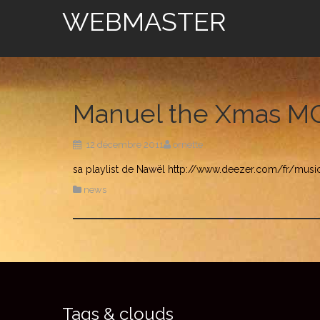
WEBMASTER
Manuel the Xmas M
12 décembre 2011
ornette
sa playlist de Nawël http://www.deezer.com/fr/music
news
Tags & clouds