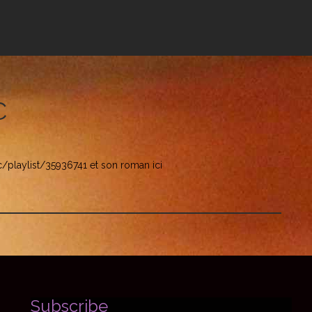
C
/playlist/35936741 et son roman ici
Subscribe