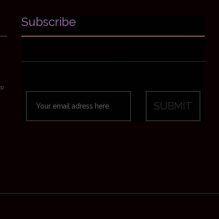
Subscribe
Avant-premières, news & goodies
ep
emes