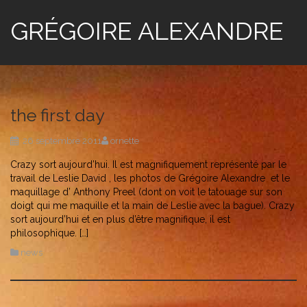
GRÉGOIRE ALEXANDRE
the first day
26 septembre 2011
ornette
Crazy sort aujourd’hui. Il est magnifiquement représenté par le
travail de Leslie David , les photos de Grégoire Alexandre et le
maquillage d’ Anthony Preel (dont on voit le tatouage sur son
doigt qui me maquille et la main de Leslie avec la bague). Crazy
sort aujourd’hui et en plus d’être magnifique, il est
philosophique. […]
news