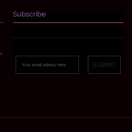
Subscribe
Avant-premières, news & goodies
ep
emes