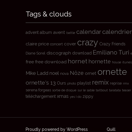
Tags & clouds
calendrier
calendar
avent
advent
album
battle
crazy
claire price
cover
Crazy Friends
concert
Emiliano Turi
discograph
download
Diane Sorel
hornet
hornette
free
free download
house
itunes
ornette
Nôze
Mike Ladd
noel
ornet
nova
remix
ornette's 13
Ours
playlist
reprise
photo
rmx
serena forgeas
sortie de disque
sur le sable
taitbout
taratata
teaser
xmas
téléchargement
zippy
yes I do
Proudly powered by WordPress
|
Theme:
Quill
by aTh