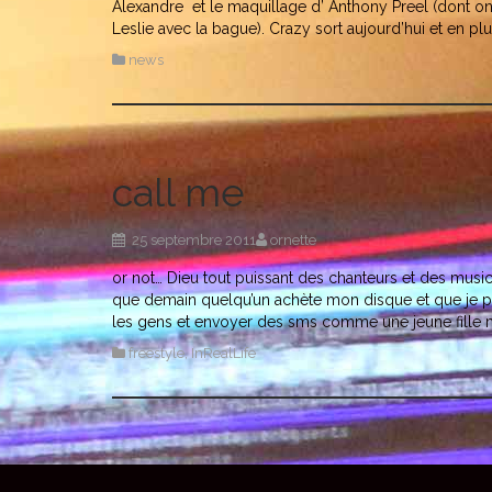
Alexandre et le maquillage d’ Anthony Preel (dont on 
Leslie avec la bague). Crazy sort aujourd’hui et en plus
news
call me
25 septembre 2011
ornette
or not… Dieu tout puissant des chanteurs et des musici
que demain quelqu’un achète mon disque et que je p
les gens et envoyer des sms comme une jeune fille m
freestyle
,
InRealLife