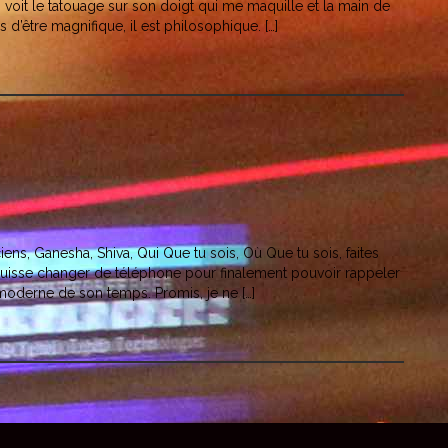
voit le tatouage sur son doigt qui me maquille et la main de
 d’être magnifique, il est philosophique. […]
ens, Ganesha, Shiva, Qui Que tu sois, Où Que tu sois, faites
uisse changer de téléphone pour finalement pouvoir rappeler
oderne de son temps. Promis, je ne […]