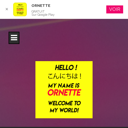
ORNETTE
VOIR
✕
GRATUIT
Sur Google Play
S
k
i
p
t
o
c
o
n
t
e
n
t