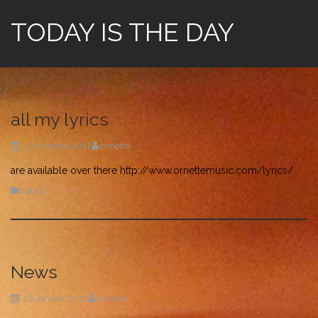
TODAY IS THE DAY
all my lyrics
30 octobre 2012
ornette
are available over there http://www.ornettemusic.com/lyrics/
news
News
28 janvier 2012
ornette